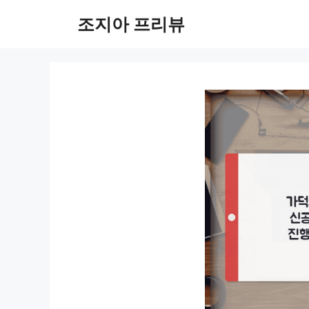
컨
조지아 프리뷰
텐
츠
로
건
너
뛰
기