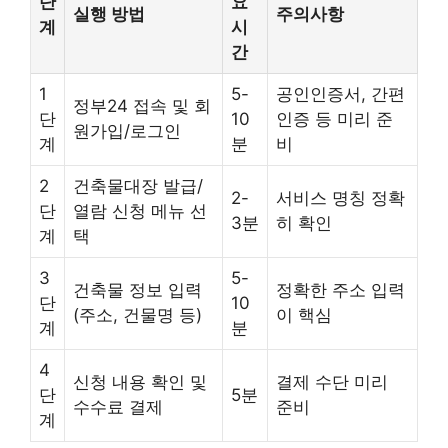
단
요
실행 방법
주의사항
계
시
간
1
5-
공인인증서, 간편
정부24 접속 및 회
단
10
인증 등 미리 준
원가입/로그인
계
분
비
2
건축물대장 발급/
2-
서비스 명칭 정확
단
열람 신청 메뉴 선
3분
히 확인
계
택
3
5-
건축물 정보 입력
정확한 주소 입력
단
10
(주소, 건물명 등)
이 핵심
계
분
4
신청 내용 확인 및
결제 수단 미리
단
5분
수수료 결제
준비
계