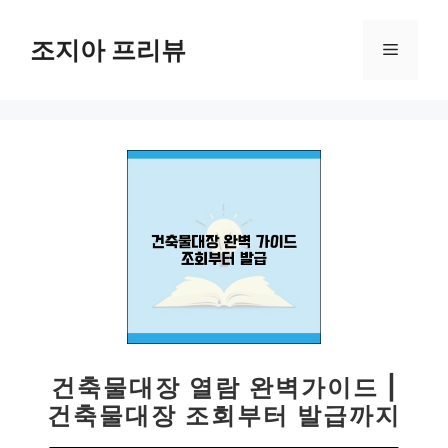
컨
텐
조지아 프리뷰
메
츠
로
뉴
건
너
뛰
기
건축물대장 열람 완벽가이드 |
건축물대장 조회부터 발급까지