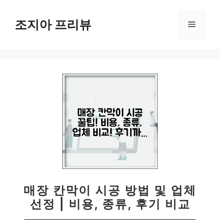
컨
텐
조지아 프리뷰
메
츠
로
뉴
건
너
뛰
기
매장 칸막이 시공 방법 및 업체
선정 | 비용, 종류, 후기 비교