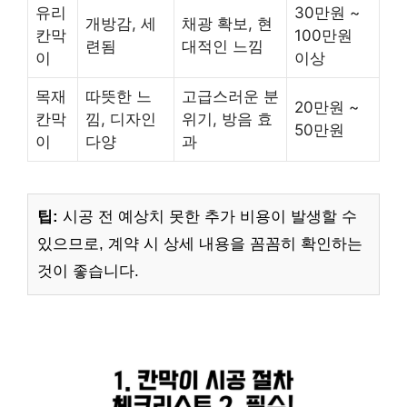
유리
30만원 ~
개방감, 세
채광 확보, 현
칸막
100만원
련됨
대적인 느낌
이
이상
목재
따뜻한 느
고급스러운 분
20만원 ~
칸막
낌, 디자인
위기, 방음 효
50만원
이
다양
과
팁:
시공 전 예상치 못한 추가 비용이 발생할 수
있으므로, 계약 시 상세 내용을 꼼꼼히 확인하는
것이 좋습니다.