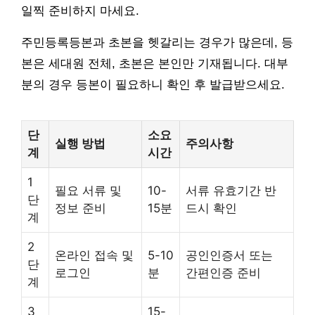
일찍 준비하지 마세요.
주민등록등본과 초본을 헷갈리는 경우가 많은데, 등
본은 세대원 전체, 초본은 본인만 기재됩니다. 대부
분의 경우 등본이 필요하니 확인 후 발급받으세요.
단
소요
실행 방법
주의사항
계
시간
1
필요 서류 및
10-
서류 유효기간 반
단
정보 준비
15분
드시 확인
계
2
온라인 접속 및
5-10
공인인증서 또는
단
로그인
분
간편인증 준비
계
3
15-