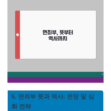
5. 면죄부 뜻과 역사: 전망 및 심
화 전략