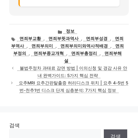
카
정보
테
태
면죄부교황
,
면죄부뜻과역사
,
면죄부성경
,
면죄
고
그
부역사
,
면죄부의미
,
면죄부의미와역사적배경
,
면죄
리
부정의
,
면죄부종교개혁
,
면죄부총정리
,
면죄부해
설
불법주정차 과태료 감면 방법 | 이의신청 및 경감 사유 안
내 완벽가이드: 5가지 핵심 전략
요추MRI 요추간판탈출증 허리디스크 위치 | 요추 4-5번 5
번-천추1번 디스크 단계 심층분석: 7가지 핵심 정보
검색
검색