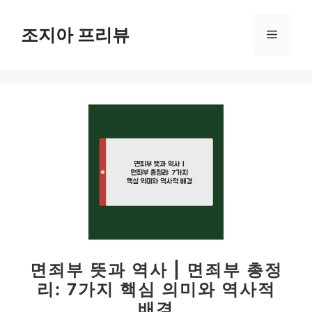
컨
텐
조지아 프리뷰
메
츠
로
뉴
건
너
뛰
기
면죄부 뜻과 역사 | 면죄부 총정
리: 7가지 핵심 의미와 역사적
배경