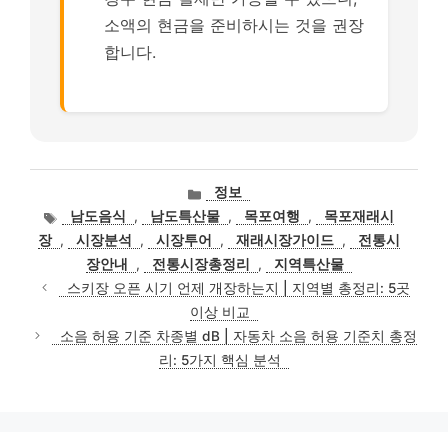
소액의 현금을 준비하시는 것을 권장
합니다.
카
정보
테
태
남도음식
,
남도특산물
,
목포여행
,
목포재래시
고
그
장
,
시장분석
,
시장투어
,
재래시장가이드
,
전통시
리
장안내
,
전통시장총정리
,
지역특산물
스키장 오픈 시기 언제 개장하는지 | 지역별 총정리: 5곳
이상 비교
소음 허용 기준 차종별 dB | 자동차 소음 허용 기준치 총정
리: 5가지 핵심 분석