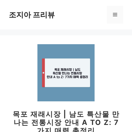
컨
텐
조지아 프리뷰
메
츠
로
뉴
건
너
뛰
기
목포 재래시장 | 남도 특산물 만
나는 전통시장 안내 A TO Z: 7
가지 매력 총정리