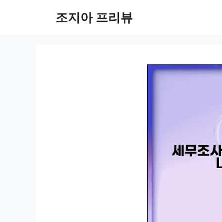
컨
조지아 프리뷰
텐
츠
로
건
너
뛰
기