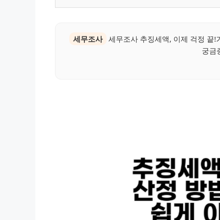
세무조사
세무조사 추징세액, 이제 걱정 끝
궁금