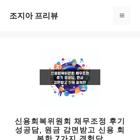
컨
텐
조지아 프리뷰
메
츠
로
뉴
건
너
뛰
기
신용회복위원회 채무조정 후기
성공담, 원금 감면받고 신용 회
복한 7가지 경험담