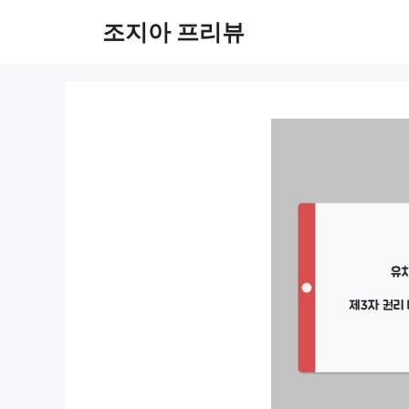
컨
조지아 프리뷰
텐
츠
로
건
너
뛰
기