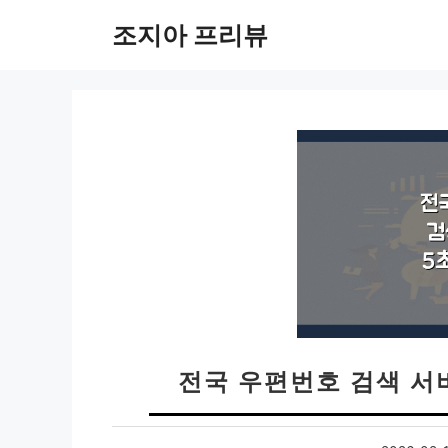
컨
조지아 프리뷰
텐
츠
로
건
너
뛰
기
전국 우편번호 검색 서비