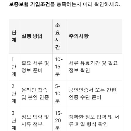
보증보험 가입조건
을 충족하는지 미리 확인하세요.
소
단
요
실행 방법
주의사항
계
시
간
1
10-
필요 서류 및
서류 유효기간 및 필요
단
15
정보 준비
정보 확인
계
분
2
5-
온라인 접속
공인인증서 또는 간편
단
10
및 본인 인증
인증 수단 준비
계
분
3
15-
정보 입력 및
정확한 정보 입력 및 서
단
20
서류 첨부
류 파일 형식 확인
계
분