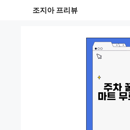
컨
조지아 프리뷰
텐
츠
로
건
너
뛰
기