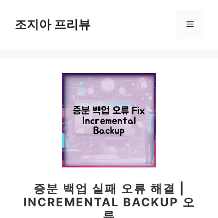
컨
텐
조지아 프리뷰
메
츠
로
뉴
건
너
뛰
기
증분 백업 실패 오류 해결 |
INCREMENTAL BACKUP 오
류