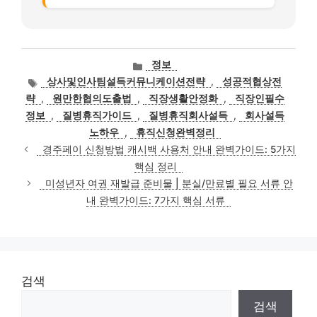
카
정보
테
태
상사및인사팀설득커뮤니케이션전략
,
성공적협상전
고
그
략
,
원만한협의도출법
,
직장생활안정화
,
직장인필수
리
정보
,
질병휴직가이드
,
질병휴직회사설득
,
회사설득
노하우
,
휴직신청완벽정리
경주페이 신청방법 캐시백 사용처 안내 완벽가이드: 5가지
핵심 정리
미성년자 여권 재발급 준비물 | 분실/만료별 필요 서류 안
내 완벽가이드: 7가지 핵심 서류
검색
검색