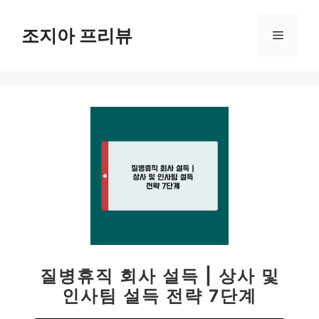
컨
텐
조지아 프리뷰
메
츠
로
뉴
건
너
뛰
기
질병휴직 회사 설득 | 상사 및
인사팀 설득 전략 7단계