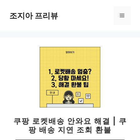
컨
텐
조지아 프리뷰
메
츠
로
뉴
건
너
뛰
기
쿠팡 로켓배송 안와요 해결 | 쿠
팡 배송 지연 조회 환불