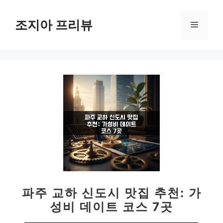
컨
텐
조지아 프리뷰
메
츠
로
뉴
건
너
뛰
기
파주 교하 신도시 맛집 추천: 가
성비 데이트 코스 7곳