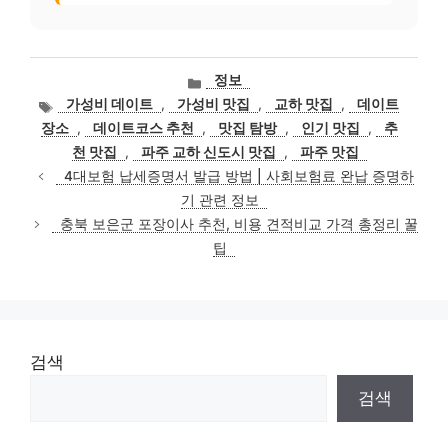
카
정보
테
태
가성비 데이트
,
가성비 맛집
,
교하 맛집
,
데이트
고
그
장소
,
데이트코스 추천
,
맛집 탐방
,
인기 맛집
,
추
리
천 맛집
,
파주 교하 신도시 맛집
,
파주 맛집
4대보험 납세증명서 발급 방법 | 사회보험료 완납 증명하
기 관련 정보
충북 보은군 포장이사 추천, 비용 견적비교 가격 총정리 꿀
팁
검색
검색