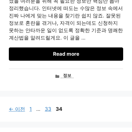
셨을 여러분을 위해 꼭 필요한 정보만 핵심만 뽑아
정리했습니다. 인터넷에 떠도는 수많은 정보 속에서
진짜 나에게 맞는 내용을 찾기란 쉽지 않죠. 잘못된
정보로 혼란을 겪거나, 자격이 되는데도 신청하지
못하는 안타까운 일이 없도록 정확한 기준과 명쾌한
계산법을 알려드릴게요. 이 글을 …
Read more
카
정보
테
고
리
페
페
페
←
이전
1
…
33
34
이
이
이
지
지
지