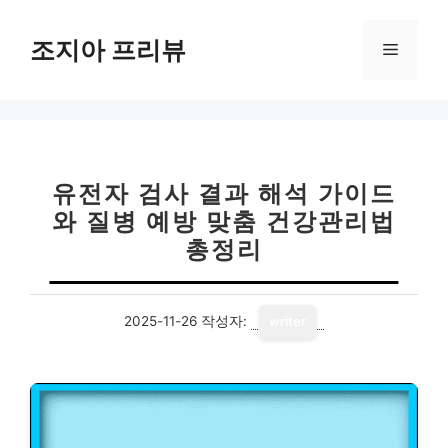
컨
텐
조지아 프리뷰
메
츠
로
뉴
건
너
뛰
기
유전자 검사 결과 해석 가이드
와 질병 예방 맞춤 건강관리법
총정리
2025-11-26
작성자:
writer