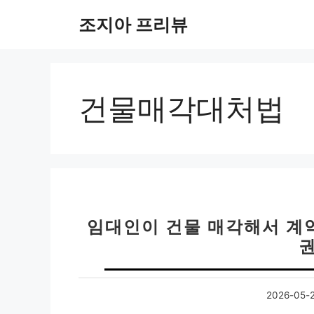
컨
조지아 프리뷰
텐
츠
로
건
너
건물매각대처법
뛰
기
임대인이 건물 매각해서 계
2026-05-