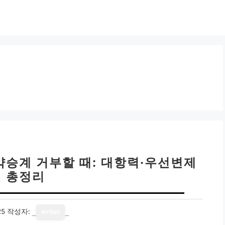
약승계 거부할 때: 대항력·우선변제
권 총정리
25
작성자:
writer