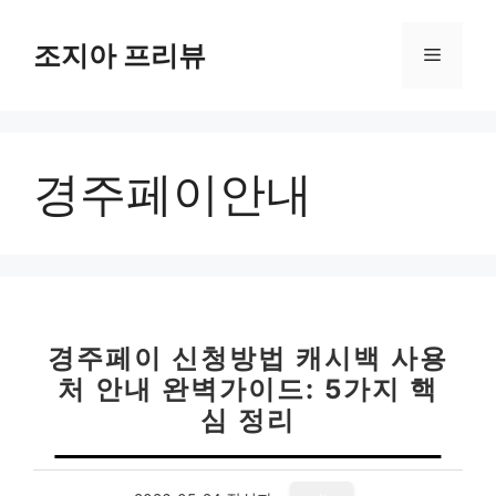
컨
텐
조지아 프리뷰
메
츠
로
뉴
건
너
경주페이안내
뛰
기
경주페이 신청방법 캐시백 사용
처 안내 완벽가이드: 5가지 핵
심 정리