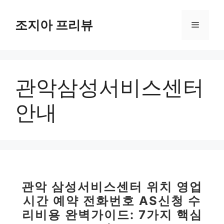
컨
텐
조지아 프리뷰
메
츠
로
뉴
건
너
관악삼성서비스센터
뛰
기
안내
관악 삼성서비스센터 위치 영업
시간 예약 전화번호 AS신청 수
리비용 완벽가이드: 7가지 핵심