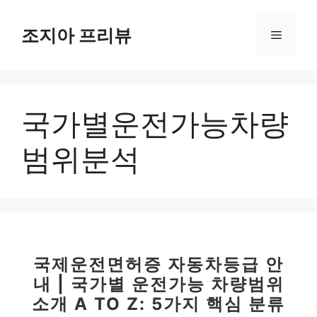
컨
텐
조지아 프리뷰
메
츠
로
뉴
건
너
국가별운전가능차량
뛰
기
범위분석
국제운전면허증 자동차등급 안
내 | 국가별 운전가능 차량범위
소개 A TO Z: 5가지 핵심 분류