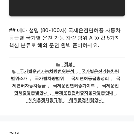
## 메타 설명 (80-100자) 국제운전면허증 자동차
등급별 국가별 운전 가능 차량 범위 A to Z! 5가지
핵심 분류로 해외 운전 완벽 준비하세요.
카
정보
테
태
국가별운전가능차량범위분석
,
국가별운전가능차량
고
그
범위소개
,
국가별차량범위
,
국제면허등급총정리
,
국
리
제면허자동차등급
,
국제운전면허증가이드
,
국제운전
면허증등급별안내
,
국제운전면허증자동차등급안내
,
해외운전차량규정
,
해외운전차량안내