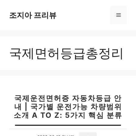
컨
텐
조지아 프리뷰
메
츠
로
뉴
건
너
국제면허등급총정리
뛰
기
국제운전면허증 자동차등급 안
내 | 국가별 운전가능 차량범위
소개 A TO Z: 5가지 핵심 분류