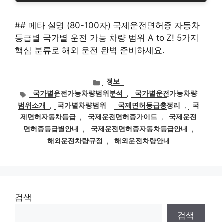
## 메타 설명 (80-100자) 국제운전면허증 자동차
등급별 국가별 운전 가능 차량 범위 A to Z! 5가지
핵심 분류로 해외 운전 완벽 준비하세요.
카
정보
테
태
국가별운전가능차량범위분석
,
국가별운전가능차량
고
그
범위소개
,
국가별차량범위
,
국제면허등급총정리
,
국
리
제면허자동차등급
,
국제운전면허증가이드
,
국제운전
면허증등급별안내
,
국제운전면허증자동차등급안내
,
해외운전차량규정
,
해외운전차량안내
검색
검색