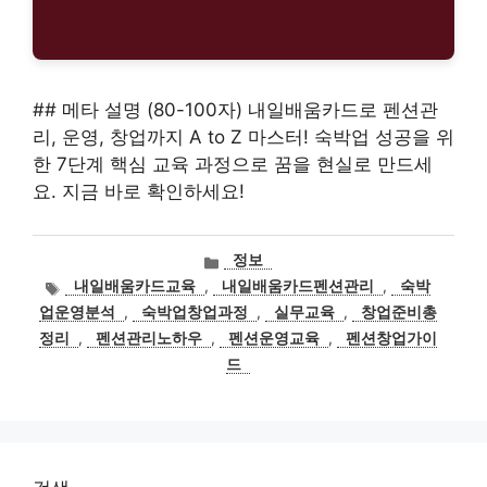
## 메타 설명 (80-100자) 내일배움카드로 펜션관
리, 운영, 창업까지 A to Z 마스터! 숙박업 성공을 위
한 7단계 핵심 교육 과정으로 꿈을 현실로 만드세
요. 지금 바로 확인하세요!
카
정보
테
태
내일배움카드교육
,
내일배움카드펜션관리
,
숙박
고
그
업운영분석
,
숙박업창업과정
,
실무교육
,
창업준비총
리
정리
,
펜션관리노하우
,
펜션운영교육
,
펜션창업가이
드