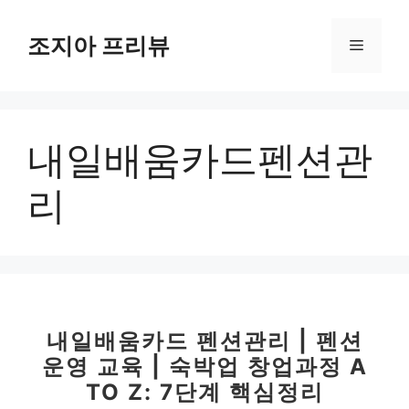
컨
텐
조지아 프리뷰
메
츠
로
뉴
건
너
내일배움카드펜션관
뛰
기
리
내일배움카드 펜션관리 | 펜션
운영 교육 | 숙박업 창업과정 A
TO Z: 7단계 핵심정리