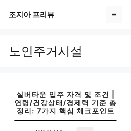
컨
텐
조지아 프리뷰
메
츠
로
뉴
건
너
노인주거시설
뛰
기
실버타운 입주 자격 및 조건 |
연령/건강상태/경제력 기준 총
정리: 7가지 핵심 체크포인트