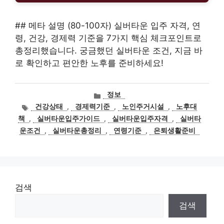
## 메타 설명 (80-100자) 실버타운 입주 자격, 연
령, 건강, 경제력 기준을 7가지 핵심 체크포인트로
총정리했습니다. 궁금했던 실버타운 조건, 지금 바
로 확인하고 편안한 노후를 준비하세요!
카
정보
테
태
건강상태
,
경제력기준
,
노인주거시설
,
노후대
고
그
책
,
실버타운입주가이드
,
실버타운입주자격
,
실버타
리
운조건
,
실버타운총정리
,
연령기준
,
은퇴생활준비
검색
검색