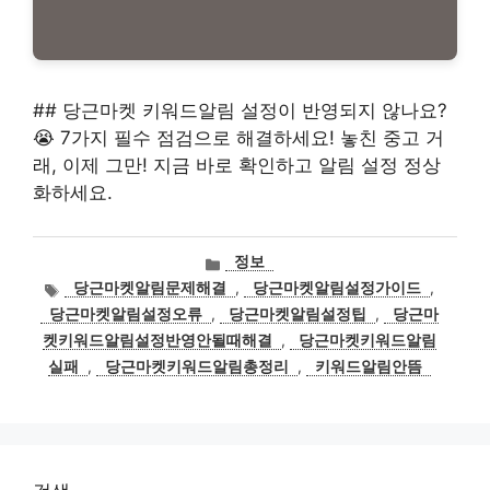
## 당근마켓 키워드알림 설정이 반영되지 않나요?
😭 7가지 필수 점검으로 해결하세요! 놓친 중고 거
래, 이제 그만! 지금 바로 확인하고 알림 설정 정상
화하세요.
카
정보
테
태
당근마켓알림문제해결
,
당근마켓알림설정가이드
,
고
그
당근마켓알림설정오류
,
당근마켓알림설정팁
,
당근마
리
켓키워드알림설정반영안될때해결
,
당근마켓키워드알림
실패
,
당근마켓키워드알림총정리
,
키워드알림안뜸