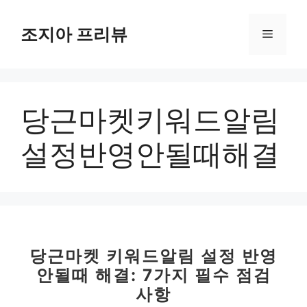
컨
텐
조지아 프리뷰
메
츠
로
뉴
건
너
당근마켓키워드알림
뛰
기
설정반영안될때해결
당근마켓 키워드알림 설정 반영
안될때 해결: 7가지 필수 점검
사항