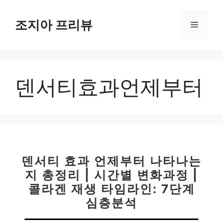
컨
텐
조지아 프리뷰
메
츠
로
뉴
건
너
덴서티효과언제부터
뛰
기
덴서티 효과 언제부터 나타나는
지 총정리 | 시간별 변화과정 |
콜라겐 재생 타임라인: 7단계
심층분석