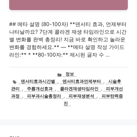
## 메타 설명 (80-100자) **덴서티 효과, 언제부터
나타날까요? 7단계 콜라겐 재생 타임라인으로 시간
별 변화를 완벽 총정리! 지금 바로 확인하고 놀라운
변화를 경험하세요.** — **메타 설명 작성 가이드
라인:** * **80-100자:** 제시된 글자 수 …
카
정보
테
태
덴서티효과시간별
,
덴서티효과언제부터
,
시술후
고
그
관리
,
주름개선효과
,
콜라겐재생타임라인
,
피부개선
리
과정
,
피부과시술총정리
,
피부재생분석
,
피부탄력증
진