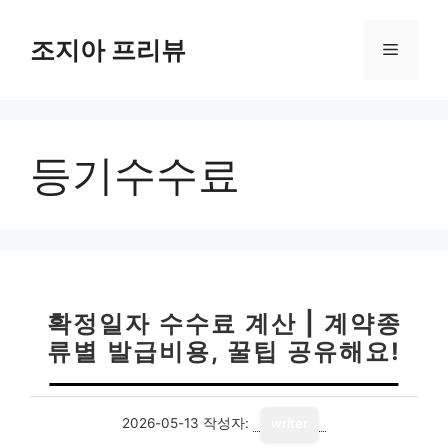
컨
텐
조지아 프리뷰
메
츠
로
뉴
건
너
등기수수료
뛰
기
확정일자 수수료 계산 | 계약종
류별 발급비용, 꿀팁 공유해요!
2026-05-13
작성자:
writer