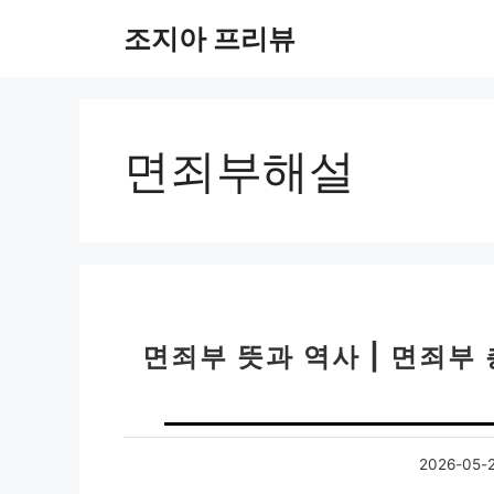
컨
조지아 프리뷰
텐
츠
로
건
너
면죄부해설
뛰
기
면죄부 뜻과 역사 | 면죄부
2026-05-