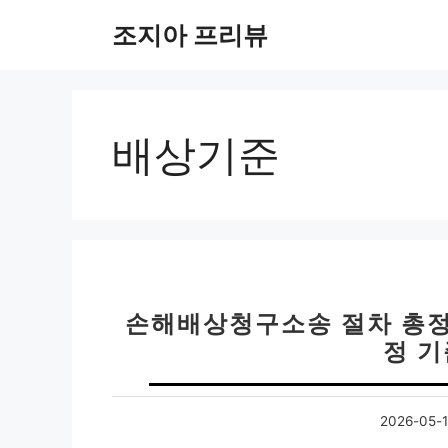
컨
조지아 프리뷰
텐
츠
로
건
너
배상기준
뛰
기
손해배상청구소송 절차 총정리
정 
2026-05-