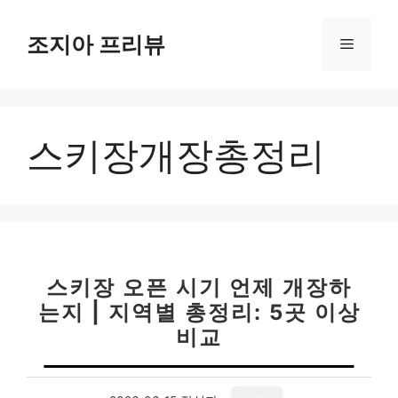
컨
텐
조지아 프리뷰
메
츠
로
뉴
건
너
스키장개장총정리
뛰
기
스키장 오픈 시기 언제 개장하
는지 | 지역별 총정리: 5곳 이상
비교