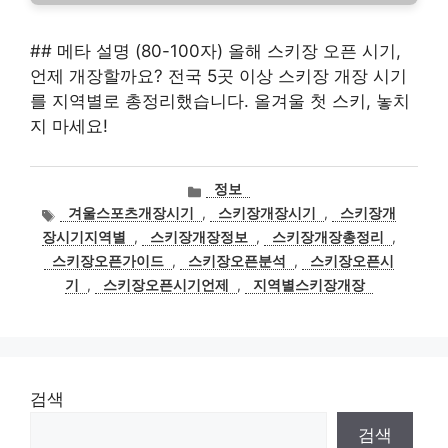
## 메타 설명 (80-100자) 올해 스키장 오픈 시기,
언제 개장할까요? 전국 5곳 이상 스키장 개장 시기
를 지역별로 총정리했습니다. 올겨울 첫 스키, 놓치
지 마세요!
카
정보
테
태
겨울스포츠개장시기
,
스키장개장시기
,
스키장개
고
그
장시기지역별
,
스키장개장정보
,
스키장개장총정리
,
리
스키장오픈가이드
,
스키장오픈분석
,
스키장오픈시
기
,
스키장오픈시기언제
,
지역별스키장개장
검색
검색