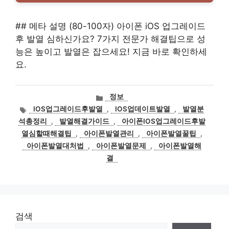
## 메타 설명 (80-100자) 아이폰 iOS 업그레이드
후 발열 심하신가요? 7가지 전문가 해결팁으로 성
능은 높이고 발열은 잡으세요! 지금 바로 확인하세
요.
카
정보
테
태
IOS업그레이드후발열
,
IOS업데이트발열
,
발열분
고
그
석총정리
,
발열해결가이드
,
아이폰IOS업그레이드후발
리
열심할때해결팁
,
아이폰발열관리
,
아이폰발열꿀팁
,
아이폰발열대처법
,
아이폰발열문제
,
아이폰발열해
결
검색