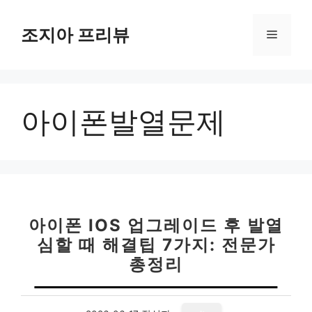
컨
텐
조지아 프리뷰
메
츠
로
뉴
건
너
아이폰발열문제
뛰
기
아이폰 IOS 업그레이드 후 발열
심할 때 해결팁 7가지: 전문가
총정리