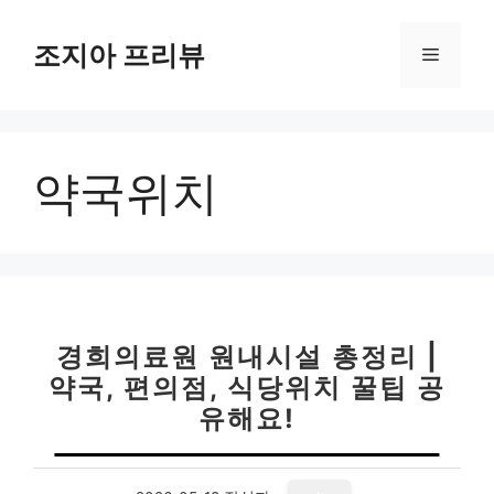
컨
텐
조지아 프리뷰
메
츠
로
뉴
건
너
약국위치
뛰
기
경희의료원 원내시설 총정리 |
약국, 편의점, 식당위치 꿀팁 공
유해요!