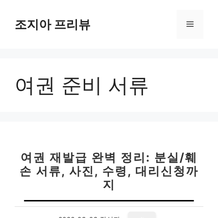
컨
텐
조지아 프리뷰
메
츠
로
뉴
건
너
여권 준비 서류
뛰
기
여권 재발급 완벽 정리: 분실/훼
손 서류, 사진, 수령, 대리신청까
지