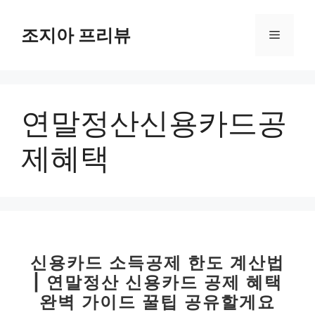
컨
텐
조지아 프리뷰
메
츠
로
뉴
건
너
연말정산신용카드공
뛰
기
제혜택
신용카드 소득공제 한도 계산법
| 연말정산 신용카드 공제 혜택
완벽 가이드 꿀팁 공유할게요