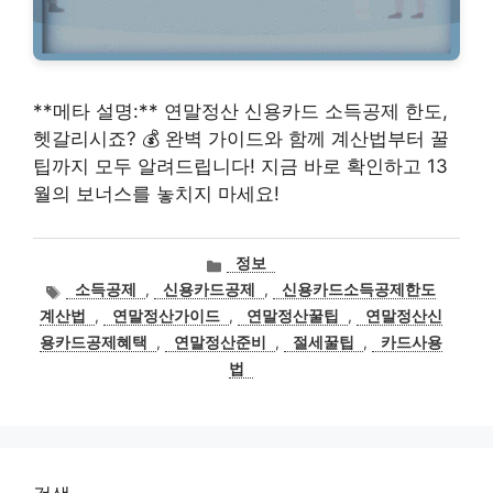
**메타 설명:** 연말정산 신용카드 소득공제 한도,
헷갈리시죠? 💰 완벽 가이드와 함께 계산법부터 꿀
팁까지 모두 알려드립니다! 지금 바로 확인하고 13
월의 보너스를 놓치지 마세요!
카
정보
테
태
소득공제
,
신용카드공제
,
신용카드소득공제한도
고
그
계산법
,
연말정산가이드
,
연말정산꿀팁
,
연말정산신
리
용카드공제혜택
,
연말정산준비
,
절세꿀팁
,
카드사용
법