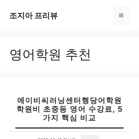
컨
텐
조지아 프리뷰
메
츠
로
뉴
건
너
영어학원 추천
뛰
기
에이비씨러닝센터행당어학원
학원비 초중등 영어 수강료, 5
가지 핵심 비교