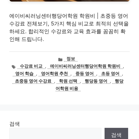
에이비씨러닝센터행당어학원 학원비 | 초중등 영어
수강료 전체보기, 5가지 핵심 비교로 최적의 선택을
하세요. 합리적인 수강료와 교육 효과를 꼼꼼히 확
인해 드립니다.
카
정보
테
태
수강료 비교
,
에이비씨러닝센터행당어학원 학원비
,
고
그
영어 학습
,
영어학원 추천
,
중등 영어
,
초등 영어
,
리
초중등 영어 수강료
,
학원 선택
,
행당동 영어
,
행당
어학원 비용
검색
검색