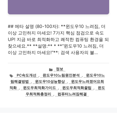
## 메타 설명 (80-100자): **윈도우10 느려짐, 더
이상 고민하지 마세요! 7가지 핵심 점검으로 속도
UP! 지금 바로 최적화하고 쾌적한 컴퓨팅 환경을 되
찾으세요.** **설명:** * **”윈도우10 느려짐, 더
이상 고민하지 마세요!”**: 검색 사용자의 불…
카
정보
테
태
PC속도개선
,
윈도우10느림원인분석
,
윈도우10느
고
그
림해결방법
,
윈도우10성능향상
,
윈도우느려졌어요최
리
적화
,
윈도우최적화가이드
,
윈도우최적화꿀팁
,
윈도
우최적화총정리
,
컴퓨터느려짐해결