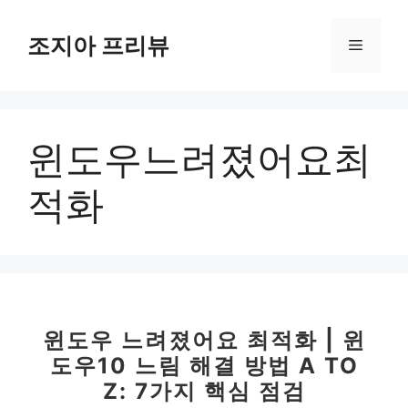
컨
텐
조지아 프리뷰
메
츠
로
뉴
건
너
윈도우느려졌어요최
뛰
기
적화
윈도우 느려졌어요 최적화 | 윈
도우10 느림 해결 방법 A TO
Z: 7가지 핵심 점검