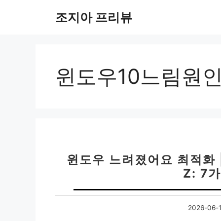
컨
조지아 프리뷰
텐
츠
로
건
너
윈도우10느림원
뛰
기
윈도우 느려졌어요 최적화 |
Z: 7
2026-06-