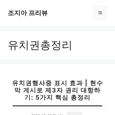
컨
텐
조지아 프리뷰
메
츠
로
뉴
건
너
유치권총정리
뛰
기
유치권행사중 표시 효과 | 현수
막 게시로 제3자 권리 대항하
기: 5가지 핵심 총정리