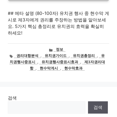
## 메타 설명 (80-100자) 유치권 행사 중 현수막 게
시로 제3자에게 권리를 주장하는 방법을 알아보세
요. 5가지 핵심 총정리로 유치권의 효력을 확실히
하세요!
카
정보
테
태
권리대항분석
,
유치권가이드
,
유치권총정리
,
유
고
그
치권행사중표시
,
유치권행사중표시효과
,
제3자권리대
리
항
,
현수막게시
,
현수막효과
검색
검색