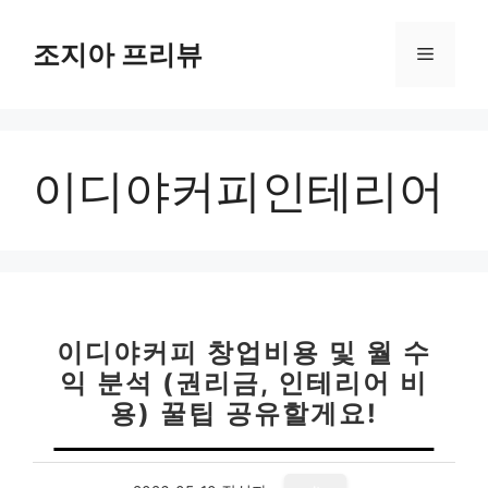
컨
텐
조지아 프리뷰
메
츠
로
뉴
건
너
이디야커피인테리어
뛰
기
이디야커피 창업비용 및 월 수
익 분석 (권리금, 인테리어 비
용) 꿀팁 공유할게요!