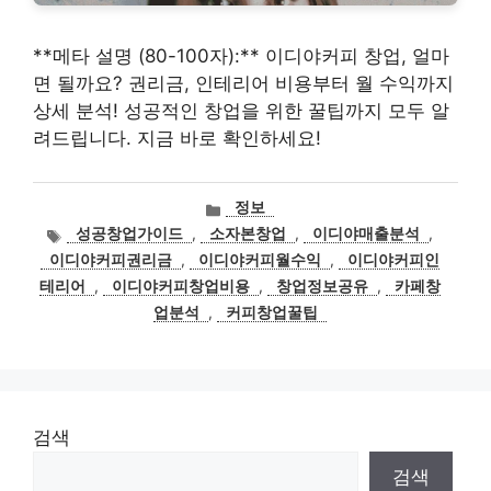
**메타 설명 (80-100자):** 이디야커피 창업, 얼마
면 될까요? 권리금, 인테리어 비용부터 월 수익까지
상세 분석! 성공적인 창업을 위한 꿀팁까지 모두 알
려드립니다. 지금 바로 확인하세요!
카
정보
테
태
성공창업가이드
,
소자본창업
,
이디야매출분석
,
고
그
이디야커피권리금
,
이디야커피월수익
,
이디야커피인
리
테리어
,
이디야커피창업비용
,
창업정보공유
,
카페창
업분석
,
커피창업꿀팁
검색
검색