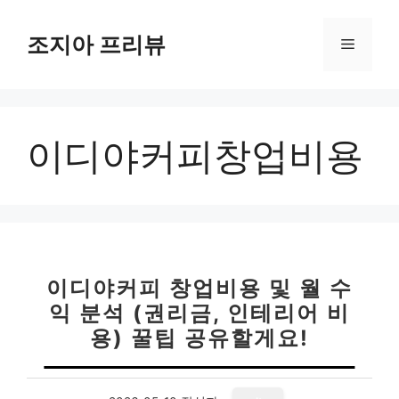
컨
텐
조지아 프리뷰
메
츠
로
뉴
건
너
이디야커피창업비용
뛰
기
이디야커피 창업비용 및 월 수
익 분석 (권리금, 인테리어 비
용) 꿀팁 공유할게요!