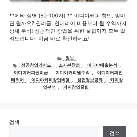
**메타 설명 (80-100자):** 이디야커피 창업, 얼마
면 될까요? 권리금, 인테리어 비용부터 월 수익까지
상세 분석! 성공적인 창업을 위한 꿀팁까지 모두 알
려드립니다. 지금 바로 확인하세요!
카
정보
테
태
성공창업가이드
,
소자본창업
,
이디야매출분석
,
고
그
이디야커피권리금
,
이디야커피월수익
,
이디야커피인
리
테리어
,
이디야커피창업비용
,
창업정보공유
,
카페창
업분석
,
커피창업꿀팁
검색
검색