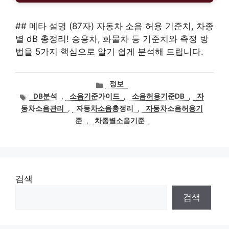
## 메타 설명 (87자) 자동차 소음 허용 기준치, 차종
별 dB 총정리! 승용차, 화물차 등 기준치와 측정 방
법을 5가지 핵심으로 알기 쉽게 분석해 드립니다.
카
정보
테
태
DB분석
,
소음기준가이드
,
소음허용기준DB
,
자
고
그
동차소음관리
,
자동차소음총정리
,
자동차소음허용기
리
준
,
차종별소음기준
검색
검색