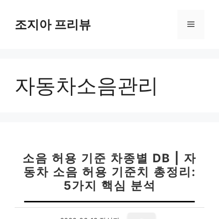
컨
텐
조지아 프리뷰
메
츠
로
뉴
건
너
자동차소음관리
뛰
기
소음 허용 기준 차종별 DB | 자
동차 소음 허용 기준치 총정리:
5가지 핵심 분석