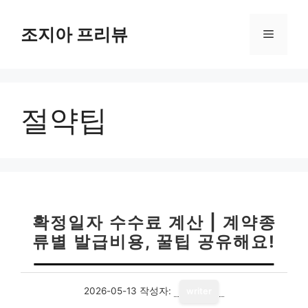
컨
텐
조지아 프리뷰
메
츠
로
뉴
건
너
절약팁
뛰
기
확정일자 수수료 계산 | 계약종
류별 발급비용, 꿀팁 공유해요!
2026-05-13
작성자:
writer