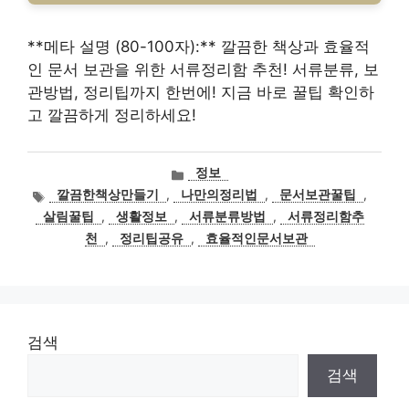
**메타 설명 (80-100자):** 깔끔한 책상과 효율적
인 문서 보관을 위한 서류정리함 추천! 서류분류, 보
관방법, 정리팁까지 한번에! 지금 바로 꿀팁 확인하
고 깔끔하게 정리하세요!
카
정보
테
태
깔끔한책상만들기
,
나만의정리법
,
문서보관꿀팁
,
고
그
살림꿀팁
,
생활정보
,
서류분류방법
,
서류정리함추
리
천
,
정리팁공유
,
효율적인문서보관
검색
검색