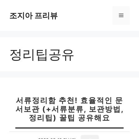
컨
텐
조지아 프리뷰
메
츠
로
뉴
건
너
정리팁공유
뛰
기
서류정리함 추천! 효율적인 문
서보관 (+서류분류, 보관방법,
정리팁) 꿀팁 공유해요