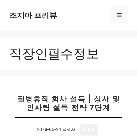
컨
텐
조지아 프리뷰
메
츠
로
뉴
건
너
직장인필수정보
뛰
기
질병휴직 회사 설득 | 상사 및
인사팀 설득 전략 7단계
2026-05-24
작성자:
writer