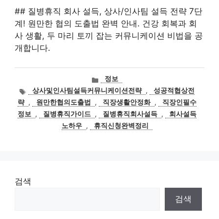
## 질병휴직 회사 설득, 상사/인사팀 설득 전략 7단
계! 원만한 협의 도출법 완벽 안내. 건강 회복과 회
사 생활, 두 마리 토끼 잡는 커뮤니케이션 비법을 공
개합니다.
카
정보
테
태
상사및인사팀설득커뮤니케이션전략
,
성공적협상전
고
그
략
,
원만한협의도출법
,
직장생활안정화
,
직장인필수
리
정보
,
질병휴직가이드
,
질병휴직회사설득
,
회사설득
노하우
,
휴직신청완벽정리
검색
검색