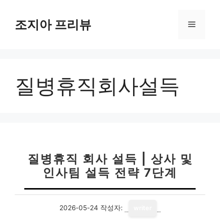
컨
텐
조지아 프리뷰
메
츠
로
뉴
건
너
질병휴직회사설득
뛰
기
질병휴직 회사 설득 | 상사 및
인사팀 설득 전략 7단계
2026-05-24
작성자:
writer