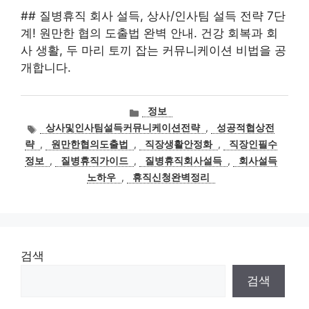
## 질병휴직 회사 설득, 상사/인사팀 설득 전략 7단
계! 원만한 협의 도출법 완벽 안내. 건강 회복과 회
사 생활, 두 마리 토끼 잡는 커뮤니케이션 비법을 공
개합니다.
카
정보
테
태
상사및인사팀설득커뮤니케이션전략
,
성공적협상전
고
그
략
,
원만한협의도출법
,
직장생활안정화
,
직장인필수
리
정보
,
질병휴직가이드
,
질병휴직회사설득
,
회사설득
노하우
,
휴직신청완벽정리
검색
검색