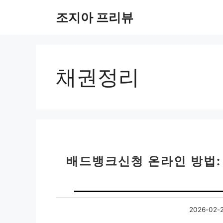
컨
조지아 프리뷰
텐
츠
로
건
너
채권정리
뛰
기
배드뱅크신청 온라인 방법:
2026-02-