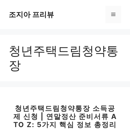
컨
텐
조지아 프리뷰
메
츠
로
뉴
건
너
청년주택드림청약통
뛰
기
장
청년주택드림청약통장 소득공
제 신청 | 연말정산 준비서류 A
TO Z: 5가지 핵심 정보 총정리