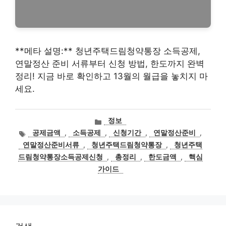
**메타 설명:** 청년주택드림청약통장 소득공제,
연말정산 준비 서류부터 신청 방법, 한도까지 완벽
정리! 지금 바로 확인하고 13월의 월급을 놓치지 마
세요.
카
정보
테
태
공제금액
,
소득공제
,
신청기간
,
연말정산준비
,
고
그
연말정산준비서류
,
청년주택드림청약통장
,
청년주택
리
드림청약통장소득공제신청
,
총정리
,
한도금액
,
핵심
가이드