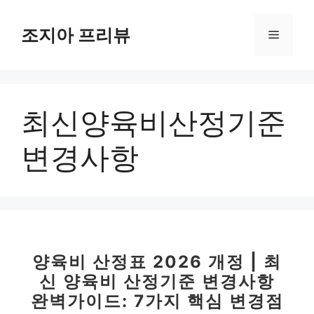
컨
텐
조지아 프리뷰
메
츠
로
뉴
건
너
최신양육비산정기준
뛰
기
변경사항
양육비 산정표 2026 개정 | 최
신 양육비 산정기준 변경사항
완벽가이드: 7가지 핵심 변경점