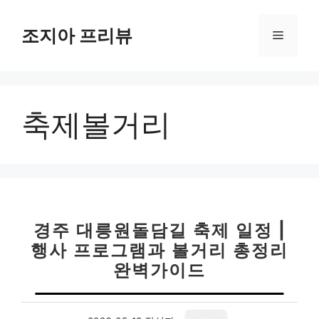
컨
텐
조지아 프리뷰
메
츠
로
뉴
건
너
축제볼거리
뛰
기
경주 대릉원돌담길 축제 일정 |
행사 프로그램과 볼거리 총정리
완벽가이드