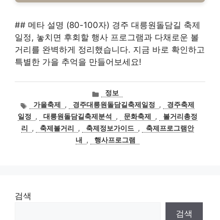
## 메타 설명 (80-100자) 경주 대릉원돌담길 축제
일정, 놓치면 후회할 행사 프로그램과 다채로운 볼
거리를 완벽하게 정리했습니다. 지금 바로 확인하고
특별한 가을 추억을 만들어보세요!
카
정보
테
태
가을축제
,
경주대릉원돌담길축제일정
,
경주축제
고
그
일정
,
대릉원돌담길축제분석
,
문화축제
,
볼거리총정
리
리
,
축제볼거리
,
축제정보가이드
,
축제프로그램안
내
,
행사프로그램
검색
검색