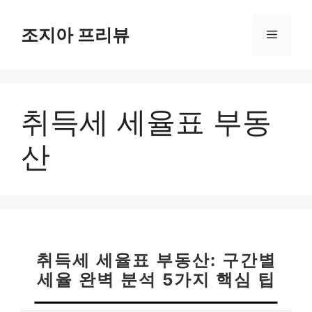
컨
텐
조지아 프리뷰
메
츠
로
뉴
건
너
취득세 세율표 부동
뛰
기
산
취득세 세율표 부동산: 구간별
세율 완벽 분석 5가지 핵심 팁