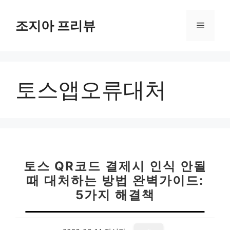
컨
텐
조지아 프리뷰
메
츠
로
뉴
건
너
토스앱오류대처
뛰
기
토스 QR코드 결제시 인식 안될
때 대처하는 방법 완벽가이드:
5가지 해결책